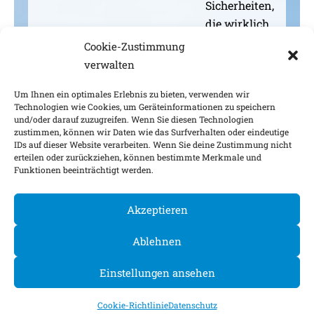
Sicherheiten,
die wirklich
greifen.
Cookie-Zustimmung
verwalten
Um Ihnen ein optimales Erlebnis zu bieten, verwenden wir
Technologien wie Cookies, um Geräteinformationen zu speichern
und/oder darauf zuzugreifen. Wenn Sie diesen Technologien
Impressum
Nachhaltigkeitsfaktoren
zustimmen, können wir Daten wie das Surfverhalten oder eindeutige
IDs auf dieser Website verarbeiten. Wenn Sie deine Zustimmung nicht
Datenschutz
Barrierefreiheit
Kontakt
erteilen oder zurückziehen, können bestimmte Merkmale und
Funktionen beeinträchtigt werden.
Cookie-Einstellungen
Akzeptieren
©
2026
Ablehnen
Einstellungen ansehen
Cookie-Richtlinie
Datenschutz