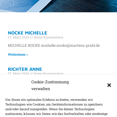
SCHLAGWORT: MP-GASTRO-
NOCKE MICHELLE
PRIVATKUNDEN
27. März 2024
Keine Kommentare
MICHELLE NOCKE michelle.nocke@martens-prahl.de
Weiterlesen »
RICHTER ANNE
27. März 2024
Keine Kommentare
ANNE RICHTER anne.richter@martens-prahl.de
Cookie-Zustimmung
verwalten
Weiterlesen »
Um Ihnen ein optimales Erlebnis zu bieten, verwenden wir
Technologien wie Cookies, um Geräteinformationen zu speichern
und/oder darauf zuzugreifen. Wenn Sie diesen Technologien
Impressum
Nachhaltigkeitsfaktoren
zustimmen, können wir Daten wie das Surfverhalten oder eindeutige