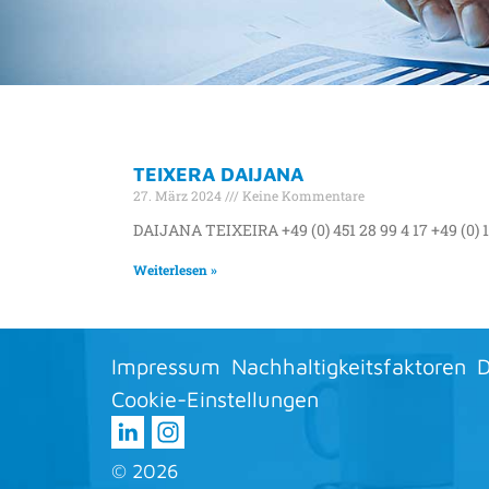
SCHLAGWORT: 
TEIXERA DAIJANA
ASSISTENZ DER
27. März 2024
Keine Kommentare
DAIJANA TEIXEIRA +49 (0) 451 28 99 4 17 +49 (0) 
GESCHÄFTSFÜH
Weiterlesen »
Impressum
Nachhaltigkeitsfaktoren
D
Cookie-Einstellungen
©
2026