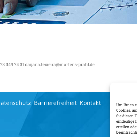
MP-GASTRO-
173 349 74 31 daijana.teixeira@martens-prahl.de
RUNG
atenschutz
Barrierefreiheit
Kontakt
Um Ihnen ei
Cookies, um
Sie diesen 
eindeutige 
erteilen o
beeinträcht